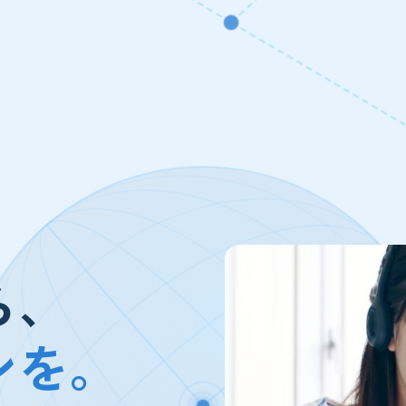
ら、
ンを。